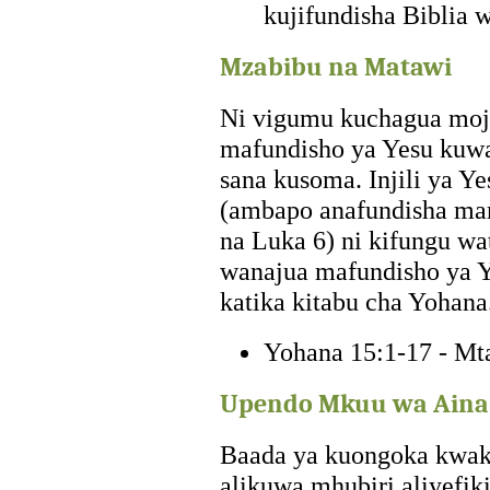
kujifundisha Bibli
Mzabibu na Matawi
Ni vigumu kuchagua moj
mafundisho ya Yesu kuw
sana kusoma. Injili ya 
(ambapo anafundisha ma
na Luka 6) ni kifungu w
wanajua mafundisho ya Y
katika kitabu cha Yohana
Yohana 15:1-17 - Mt
Upendo Mkuu wa Aina 
Baada ya kuongoka kwak
alikuwa mhubiri aliyefik