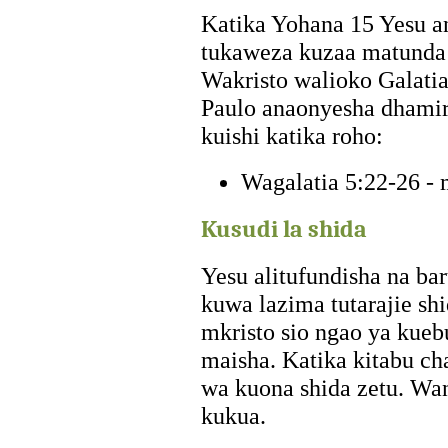
Katika Yohana 15 Yesu a
tukaweza kuzaa matunda 
Wakristo walioko Galatia
Paulo anaonyesha dhami
kuishi katika roho:
Wagalatia 5:22-26 - 
Kusudi la shida
Yesu alitufundisha na bar
kuwa lazima tutarajie sh
mkristo sio ngao ya kueb
maisha. Katika kitabu 
wa kuona shida zetu. Wa
kukua.