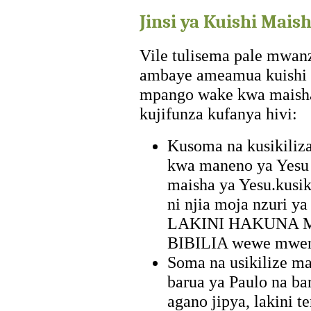
Jinsi ya Kuishi Mai
Vile tulisema pale mwanz
ambaye ameamua kuishi 
mpango wake kwa maisha 
kujifunza kufanya hivi:
Kusoma na kusikiliz
kwa maneno ya Yesu n
maisha ya Yesu.kusik
ni njia moja nzuri ya
LAKINI HAKUNA 
BIBILIA wewe mwe
Soma na usikilize m
barua ya Paulo na ba
agano jipya, lakini 