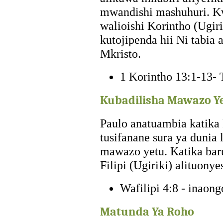
mwandishi mashuhuri. K
walioishi Korintho (Ugir
kutojipenda hii Ni tabia
Mkristo.
1 Korintho 13:1-13- 
Kubadilisha Mawazo Y
Paulo anatuambia katika
tusifanane sura ya dunia
mawazo yetu. Katika bar
Filipi (Ugiriki) alituonye
Wafilipi 4:8 - inaon
Matunda Ya Roho