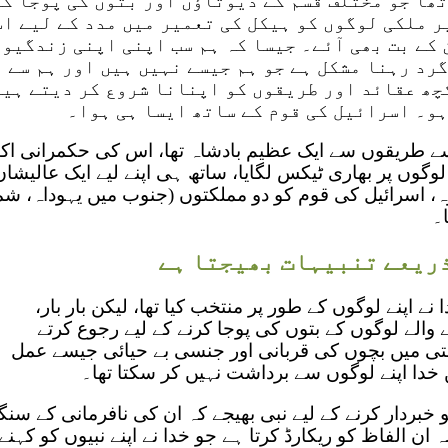
تھا جو مختلف قسم کے دیوتاؤں اور بتوں کی پوجا ک
ر ملکی لوگوں کو ہیکل کی تعمیر میں مدد کے لیے اس
 کے بت بھی آئے۔ جیسا کہ ہم سب اپنی اپنی زندگیو
رد رہنا مشکل ہے جو ہم جیسے نہیں ہیں اور ہم سے 
چھ عقائد اور طریقوں کو اپنانا شروع کر دیتے ہیں
ہو۔ اسرائیل کی قوم کے ساتھ ایسا ہی ہوا۔
 طریقوں سے ایک عظیم بادشاہ تھا، اس کی حکمرانی اک
وگوں پر بھاری ٹیکس لگایا، ساتھ ہی اپنے لیے ایک عالیشان 
، اسرائیل کی قوم کو دو مملکتوں (جنوب میں یہوداہ، شم
۔
ذریعے تنبیہات بھیجتا ہے
نے اپنے لوگوں کے طور پر منتخب کیا تھا، لیکن بار بار،
ے والے لوگوں کے بتوں کی پوجا کرنے کے لیے رجوع کرتے
تی میں بچوں کی قربانی اور جنسی بے حیائی جیسے عمل
خدا اپنے لوگوں سے برداشت نہیں کر سکتا تھا۔
کو خبردار کرنے کے لیے نبی بھیجے کہ ان کی نافرمانی کے سن
ان الفاظ کو ریکارڈ کرتا ہے جو خدا نے اپنے نبیوں کو کہنے 