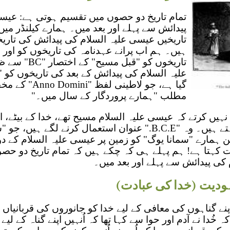
تمام تاریخ دو حصوں میں تقسیم ہوتی ہے: عیسی
پیدائش سے پہلے اور بعد میں۔ ہمارے کیلنڈر م
تاریخیں عیسی علیہ السلام کی پیدائش کی تاری
ہیں۔ ہم اب پرانے عہدنامہ کی تاریخوں کو اور 
تاریخوں کو "قبل
علیہ السلام کی پیدائش کے بعد کی تاریخوں کو 
گیا ہے، جو لاطینی ل
مطلب "ہمارے پروردگار کے سال میں۔"
ہیں کرتے کہ عیسی علیہ السلام مسیح تھے، خدا کے بیٹے، ا
نظام سے باہر کرنا چاہتے ہیں۔ وہ "B.C.E." عنوان استعمال کرنے 
 ہمارے "سمانا یوگ" کو زمین پر عیسی علیہ السلام کے دو
بات کہتا ہے! ہم پہلے ہی کہ چکے ہیں کہ تمام تاریخ دو ح
کی پیدائش سے پہلے اور بعد میں۔
ہودیت (خدا کی عبادت)
ے گناہوں کی معافی کے لیے خدا کو جانوروں کی قربانیاں
ہ خُدا نے آدم اور حوا سے کہا تھا کہ اُنہیں اپنے گناہ کے لیے