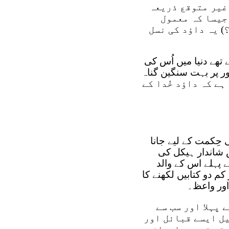
 غیر متوقع ذریعہ
جیسا کہ معمول
) یہ داؤد کی نسل
 تھے دنیا میں اُس کی
ور پر بہت سنگین گناہ
بی کو بتاتا ہے کہ داؤد خُدا کے
ی حِکمت کے لیے جانا
 شاندار ہیکل کی
پہلے اس کے والد
کم دو کتابیں لکھنے کا
اور واعظ۔
 پہلا اور سب سے
یل ایسے قبائل اور