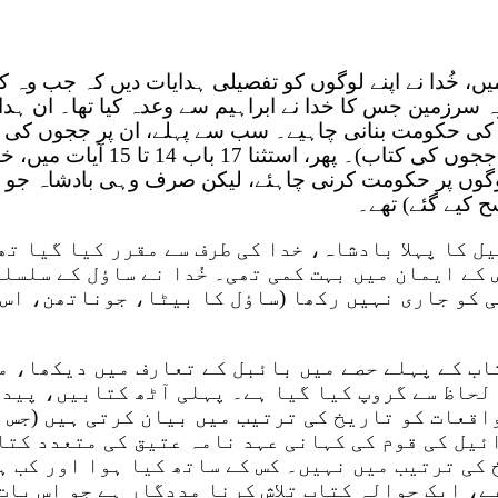
ں، خُدا نے اپنے لوگوں کو تفصیلی ہدایات دیں کہ جب وہ کن
 سرزمین جس کا خدا نے ابراہیم سے وعدہ کیا تھا۔ ان ہدا
کی حکومت بنانی چاہیے۔ سب سے پہلے، ان پر ججوں کی ا
حکمرانی ہوگی (لہذا، ججوں کی کتاب)۔ پ
وگوں پر حکومت کرنی چاہئے، لیکن صرف وہی بادشاہ جو 
کیے گئے) تھے۔
 کا پہلا بادشاہ، خدا کی طرف سے مقرر کیا گیا تھا
کے ایمان میں بہت کمی تھی۔ خُدا نے ساؤل کے سلسلے
 کو جاری نہیں رکھا (ساؤل کا بیٹا، جوناتھن، اس 
تاب کے پہلے حصے میں بائبل کے تعارف میں دیکھا، م
 لحاظ سے گروپ کیا گیا ہے۔ پہلی آٹھ کتابیں، پیدا
اقعات کو تاریخ کی ترتیب میں بیان کرتی ہیں (جس 
ئیل کی قوم کی کہانی عہد نامہ عتیق کی متعدد کتا
کی ترتیب میں نہیں۔ کس کے ساتھ کیا ہوا اور کب ہ
، ایک حوالہ کتاب تلاش کرنا مددگار ہے جو اس بات 