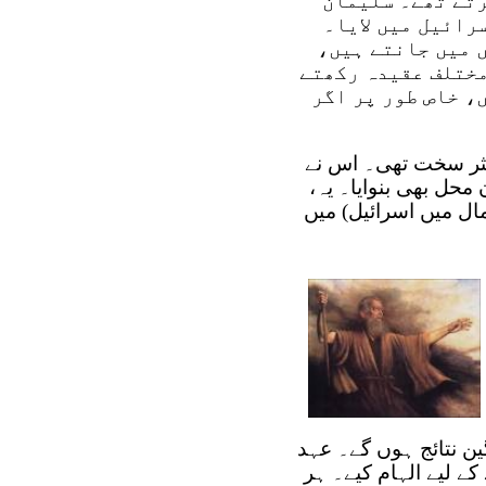
رتے تھے۔ سلیمان
رائیل میں لایا۔
ں میں جانتے ہیں،
مختلف عقیدہ رکھتے
، خاص طور پر اگر
ثر سخت تھی۔ اس نے
محل بھی بنوایا۔ یہ،
ال میں اسرائیل) میں
گین نتائج ہوں گے۔ عہد
کے لیے الہام کیے۔ ہر