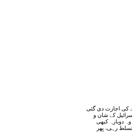
ے کی اجازت دی گئی
سرائیل کے شان و
 وہ دوبارہ کبھی
نت کے زیر تسلط رہی، پِھر