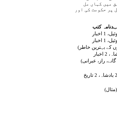
ق میں کہاں مل
 پر حکومت کی اور
عہدنامہ کتب
ں کے بہترین خاطر)
انے، راز، عبرانی)
(مثال)