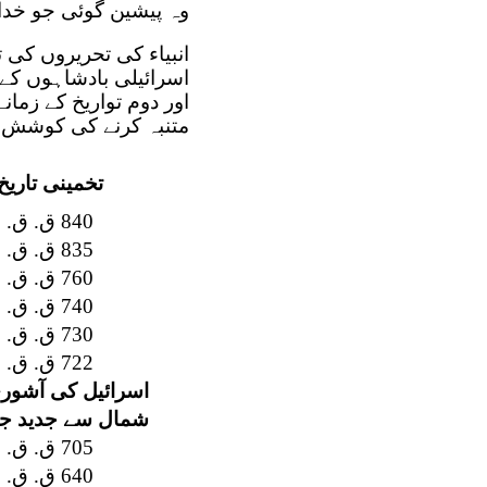
وہ پیشین گوئی جو خدا 
انبیاء کی تحریروں کی 
اسرائیلی بادشاہوں کے ل
اور دوم تواریخ کے زمان
متنبہ کرنے کی کوشش
تخمینی تاریخ
840 ق. ق.
835 ق. ق.
760 ق. ق.
740 ق. ق.
730 ق. ق.
722 ق. ق.
اسرائیل کی آشوری
شمال سے جدید جو
705 ق. ق.
640 ق. ق.