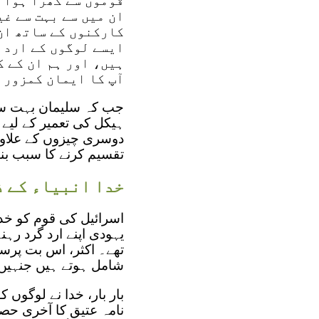
قوموں سے گھرا ہوا 
ان میں سے بہت سے غی
کارکنوں کے ساتھ ان
ایسے لوگوں کے ارد گ
ہیں، اور ہم ان کے ک
آپ کا ایمان کمزور 
جب کہ سلیمان بہت سے
ہیکل کی تعمیر کے لیے ل
دوسری چیزوں کے علاوہ
تقسیم کرنے کا سبب بنا
خدا انبیاء کے 
اسرائیل کی قوم کو خدا 
یہودی اپنے ارد گرد رہن
تھے۔ اکثر، اس بت پرس
شامل ہوتے ہیں جنہیں 
بار بار، خدا نے لوگوں 
نامہ عتیق کا آخری حصہ 