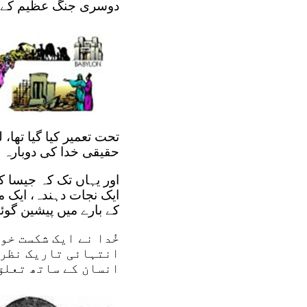
دوسری جنگ عظیم کے بع
تحت تعمیر کیا گیا تھا،
حقیقی خدا کی دوبارہ 
اور یہاں تک کہ جیسا ک
ایک نجات دہندہ، ایک مس
کے بارے میں پیشین گوئ
خُدا نے ایک شکست خو
انتہائی تاریک نظر آ
انسان کے ساتھ تعلق 