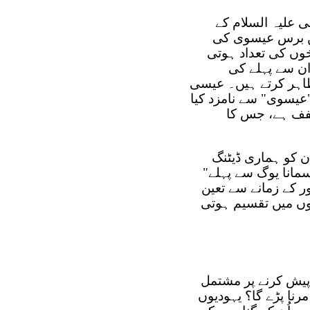
 علیہ السلام کے
یں برس عیسوی کی
خوں کی تعداد ہوتی
ان سے پہلے کی
 مسیح" کے اختصار "BC" سے ظاہر کرتے ہیں۔ عیسی
"عیسوی" سے نامزد کیا
فظ "Anno Domini" کے مخفف ہے، جس کا
ن کو ہماری ڈیٹنگ
لگے ہیں، جو "سمانا یوگ سے پہلے"
ر کے زمانے سے تعین
صوں میں تقسیم ہوتی
 پیش کرنے پر مشتمل
 مرنا پڑے گا؟ یہودیوں