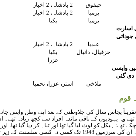
حبقوق
2 بادشاہ، 2 اخبار
یرمیا
2 بادشاہ، 2 اخبار
یرمیا
بکیا
ی اسارت
جودائی
عبدیا
2 بادشاہ، 2 اخبار
حزقیال، دانیال
بکیا
عزرا
یں واپسی
 دی گئی
ملاخی
استر، عزرا، نحمیا
 قوم
تقریباً پچاس سال کی جلاوطنی کے بعد اپنے وطن واپس جان
تھے وہ یہودیوں کے باقی ماندہ افراد سے کچھ زیادہ تھے۔ ا
ھے: ہیکل کو لوٹ لیا گیا تھا اور تباہ کر دیا گیا تھا، اور
حکومت نہیں کریں گے۔ ان کی سرزمین 1948 تک کسی نہ کسی سلط