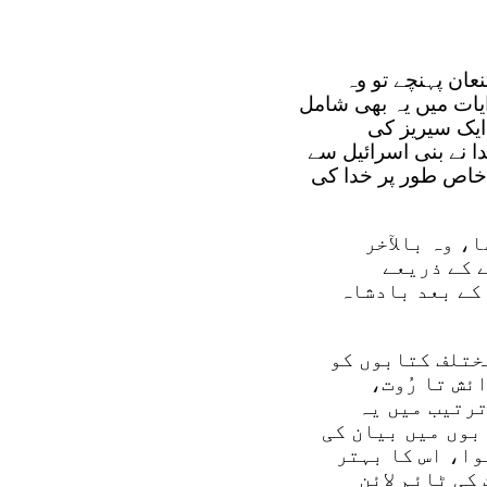
عان پہنچے تو وہ
یات میں یہ بھی شامل
یک سیریز کی
ھر، استثنا 17 باب 14 تا 15 آیات میں، خدا نے بنی اسرائیل سے
خاص طور پر خدا کی
، وہ بالآخر
 کے ذریعے
کے بعد بادشاہ
ختلف کتابوں کو
ئش تا رُوت،
ترتیب میں یہ
بوں میں بیان کی
وا، اس کا بہتر
کی ٹائم لائن