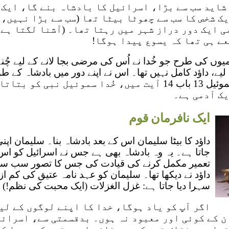
 شاید سب سے بڑا، اسرائیل کا بادشاہ بنے گا، ایک
ک شخص کا سب سے چھوٹا بیٹا تھا (سب سے بڑا نہیں، 
ی ایک دور دراز شہر میں رہتا تھا۔ (آشنا لگتا ہے؟
یعے ہی تھا کہ یسوع پیدا ہوگا!
یوں کی طرح جو خُدا نے اُس کی مرضی بجا لانے کے لیے چُنے
یے، داؤد کامل نہیں تھا۔ اس نے اپنے دور میں بادشاہ کے ط
کیے تھے۔ پھر بھی، 1 سموئیل 13 باب 14 آیت میں، خُدا سموئیل ن
یک آدمی ہے۔
ایک نافرمان قوم
داؤد کا بیٹا سلیمان اس کے بعد بادشاہ بنا۔ سلیمان اپن
جاتا ہے۔ یہ وہ بادشاہ بھی ہے جس نے اسرائیل کو اس
تعمیر مکمل کرنے کی قیادت کی جس کا تصور سب سے 
داؤد نے دیکھا تھا۔ سلیمان کو عہد نامہ عتیق کی کم از 
سہرا دیا جاتا ہے: غزل الغزلات (ایک محبت کی نظم!) 
اگر آپ کو یاد ہوگا، خدا کا اپنے لوگوں کے لیے
ان کے کوئی اور معبود نہ ہوں۔ بدقسمتی سے، اسرائ