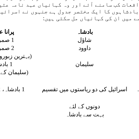
اقعات کب سامنے آئے اور وہ کہانیاں عہد نامہ عتی
بادشاہوں کا ایک مختصر جدول ہے جنہوں نے اسرائیل
 میں ان کی کہانیاں مل سکتی ہیں:
بادشاہ
پرانا 
شاؤل
1 صموئیل، 1 اخبار
داوود
2 صموئیل، 1 اخبار
(بہترین زبورو
سلیمان
1 بادشاہ، 2 اخبار
(سلیمان کے گ
اسرائیل کی دو ریاستوں میں تقسیم
1 بادشاہ، 2 بادشاہ، 2 تاریخ
دونوں کے لئے
بہت سے بادشاہ