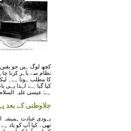
کچھ لوگ ہیں جو یقین ن
کا مطلب ہوتا ہے۔ لیکن
کیا گیا ہے، لہذا یہی 
ہے: عیسی علیہ السلام 
جلاوطنی کے بعد ی
یہودی عبادت ہمیشہ اپن
تھی۔ کیا آپ کو یاد ہے ک