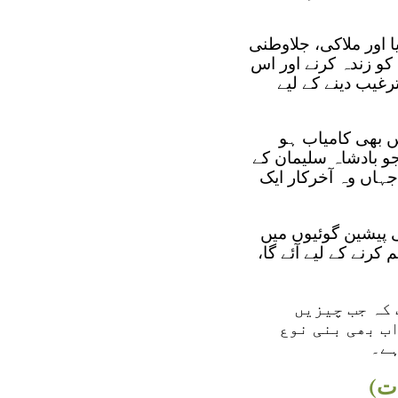
ا اور ملاکی، جلاوطنی
 کو زندہ کرنے اور اس
رغیب دینے کے لیے
یں بھی کامیاب ہو
و بادشاہ سلیمان کے
 جہاں وہ آخرکار ایک
ی پیشین گوئیوں میں
کرنے کے لیے آئے گا،
 کہ جب چیزیں
ب بھی بنی نوع
ہے۔
دت)