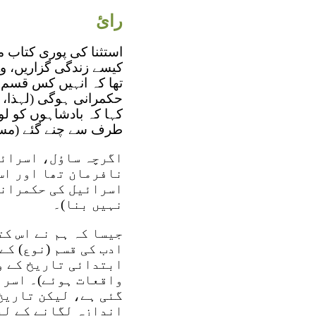
رائ
استثنا کی پوری کتاب می
کیسے زندگی گزاریں، وہ
تھا کہ انہیں کس قسم 
کہا کہ بادشاہوں کو ل
طرف سے چنے گئے (مسح 
اگرچہ ساؤل، اسرائیل
نافرمان تھا اور اس 
اسرائیل کی حکمرانی
نہیں بنا)۔
جیسا کہ ہم نے اس ک
ادب کی قسم (نوع) کے
ابتدائی تاریخ کے و
واقعات ہوئے)۔ اسرا
گئی ہے، لیکن تاریخ 
اندازہ لگانے کے لیے