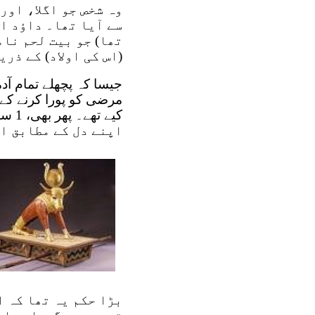
وہ شخص جو اگلا، اور
سے آیا تھا۔ داؤد ای
تھا) جو بیت لحم نام
(اس کی اولاد) کے ذر
جیسا کہ پچھلے تمام آدم
مرضی کو پورا کرنے کے ل
اپنے دل کے مطابق ا
بڑا حکم یہ تھا کہ 