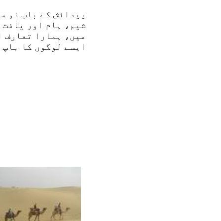
پیدائش کے باب نو سے
شیم، ہام اور یافت ک
میں، ہمارا تعارف ا
ایسے لوگوں کا باپ ک