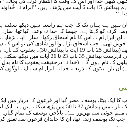
بھی کبھی خدا اور اس کے وقت کا انتظار کرنے کی بجائے ’’مع
میں لے لیا‘‘۔ پھر بھی، ہم پیدائش 15 باب 6 آیت میں پڑھتے ہیں، ’’اب
ا۔‘‘
ن نہیں ہے، یہاں تک کہ جب ہم راستہ نہیں دیکھ سکتے ہی
ہ کرنے کو کہتا ہے۔ جیسا کہ خدا نے وعدہ کیا تھا، سارہ 
ے اور ابراہام نے اس کا نام اسحاق رکھا۔ سارہ اپنے بڑھاپے 
 خوش تھی۔ جب اسحاق بڑا ہوا اور شادی کی تو اس کے دو
بیٹے یعقوب اور عیسو تھے (پیدائش 25 باب 19 آیت تا پیدائش 30)۔ یعقوب کے
تھے (آپ ان کے ناموں کی فہرست پیدائش 35 باب 23 تا 
بیلوں کے نام ہوں گے۔ (خدا نے درحقیقت یعقوب کا نام بدل 
 35 باب 10 آیت۔) ان بارہ بیٹوں کے ذریعے، خدا نے ابراہام سے اپنے لو
ی
 کا ایک بیٹا، یوسف، مصر گیا اور فرعون کے دربار میں ایک 
اس کے بارے میں پیدائش 37 تا 50 میں پڑھ سکتے ہی
مہم جوئی سے بھرپور ہے)۔ بالآخر، یوسف کے تمام گیارہ 
 جب تک یوسف زندہ تھا، ان کا خاندان فرعون سے تعلق کی 
 رہے۔