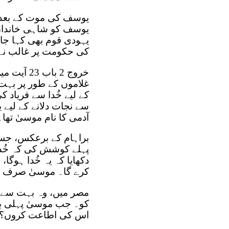
یوسف کی موت کے بعد، دو
یوسف کو شاہی خاندان ن
یہودی قوم بھی کہا جات
کی حکومت پر غالب نہ آج
خروج 2 با
غلاموں کے طور پر بہت 
کے لیے خُدا سے فریاد ک
سے نجات دلانے کے لیے
آدمی کا نام موسیٰ تھا۔
براہام کے برعکس، جس ن
دکھایا کہ یہ خُدا ہوگا
کرے گا۔ موسیٰ صرف خ
مصر میں، وہ بہت سے دی
اس کی اطاعت کروں؟"