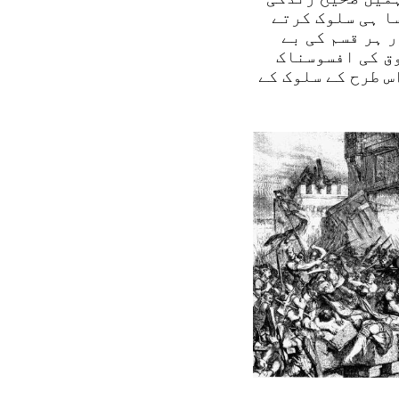
ا ہی سلوک کرتے
 ہر قسم کی بے
وق کی افسوسناک
س طرح کے سلوک کے