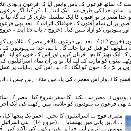
کے ساتھ فرعون کے پاس واپس آیا کہ فرعون یہودی غلام
نے ساتھ خدا کی طرف سے ایک انتباہ لے کر گیا: اگر فرعون ب
و خدا مصر پر نو آفتوں کا ایک سلسلہ جاری کر دے گا، تباہی
طور پر ان تمام آفتوں کے خوفناک اثرات کے بعد بھی فرعو
یوں کو آزاد نہیں کیا۔ (خروج 7 باب 15 آیت - خروج 11)
دسویں آفت یعنی طاعون (خروج 12) کے بعد ہی فرعون بالآخر مصر کے غ
پہلوٹھے کو قتل کر دیا جائے گا۔ تاہم، خدا نے یہودیوں کے پہ
کہ ایک بھیڑ کا بچہ قربان کریں اور اس کے خون کو اپنے گھ
ے بیٹوں کو مارنے کے لیے آیا، تو وہ اُن تمام اسرائیلیوں کے
زوں پر برّے کے خون کو لگانے کے لیے اُس کی ہدایات پر عمل ک
سح کا تہوار اس معجزے کی یاد میں مناتے ہیں جس نے انہ
ہودیوں نے مصر سے نکلنے کا سفر شروع کیا۔ مصر کے ساتھ
د بھی فرعون نے یہودیوں کو غلامی میں رکھنے کی ایک 
مصری فوج نے اسرائیلیوں کا بحیرہ احمر تک پیچھا کیا، 
نے انہیں پانی میں پھنسایا ہے (خرو
موسیٰ نے انہیں اپنے خدا پر یقین رکھنے کی تاکید کی۔ خ