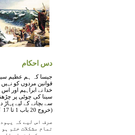
دس احکام
جیسا کہ ہم عظیم سیلاب
قوانین مردوں کو نہیں
خدا نے ابراہیم اور اس 
سینا کی چوٹی پر چڑھنے
سے بچانے کے لیے پہاڑ د
(خروج 20 باب 1 تا 17 آیات)۔
صرف اس لیے کہ یہودی
تمام مشکلات ختم ہو چ