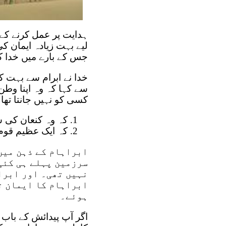
ہدایت پر عمل کرنے کے
جس کے بارے میں خدا کو
خدا نے ابرام سے بہت کچ
سے کہا کہ وہ اپنا وطن
کسی کو نہیں جانتا تھا
کہ وہ کنعان کی س
کہ ایک عظیم قوم 
ابراہام کے ذہن میں
سرزمین پہلے ہی کئی 
نہیں تھی۔ اور ابرا
ابراہام کا ایمان ت
ہوئے۔