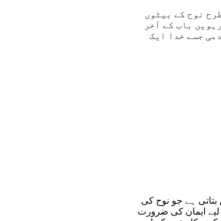
طرح نوح کے بیٹوں
رہویں باب کے آخر
می جسے خدا ایک
بتاتی ہے جو نوح کی
 لیے ایمان کی ضرورت