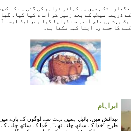
 گیارہ تک ہمیں یہ کہانی فراہم کی گئی ہے کہ کس 
ے ذریعہ سیلاب کے بعد زمین کو آباد کیا گیا۔ گیا
یک بہت ہی خاص آدمی سے کرایا گیا ہے، ایک ایسا آد
ہے گا جسے وہ اپنا کہہ سکتا ہے۔
ابراہام
پیدائش میں، بائبل ہمیں بہت سے لوگوں کے بارے میں 
طرح "خدا کے ساتھ چلتے تھے"۔ خُدا کے ساتھ چلنے کے