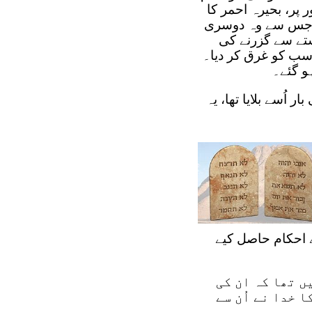
 پر، بحیرہ احمر کا
ا جس سے وہ دوسری
تے سے گزرنے کی
سب کو غرق کر دیا۔
و گئے۔
ر اُسے بلایا تھا، یہ
کے احکام حاصل کیے
ں تھا کہ ان کی
ا خدا نے اُن سے