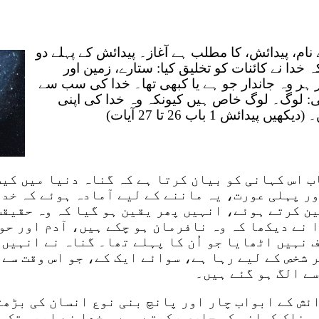
نام، پیدائش، کا مطلب ہے آغاز۔ پیدائش کے پہلے دو
ہ خدا نے کائنات کو تخلیق کیا: ستارے، زمین اور
 ہر وہ جاندار جو ہے یا کبھی تھا۔ خدا کی سب سے
 لوگ۔ لوگ خاص ہیں کیونکہ وہ خدا کی اپنی
یدائش 1 باب 26 تا 27 آیات)
ب اس کہانی کو بیان کرتا ہے کہ گناہ دنیا میں کی
ور پہلی عورت، یہ ماننے کے لیے آمادہ ہوئے کہ خدا
ین کرتے ہوئے، انہیں پھر یقین ہو گیا کہ وہ حقیقت
ا نے دیکھا کہ وہ نافرمان ہو چکے ہیں، آدم اور حوا
ف نہیں اٹھایا جو اُن کا پہلے تھا۔ گناہ نے انہیں 
 شخص کے لیے رہا ہے، سوائے ایک کے، جو اس وقت سے ز
سے الگ ہو گئے ہیں۔
ئش کے ابواب چار اور پانچ بنی نوع انسان کی بڑھت
سناک کہانی کو جاری رکھتے ہیں۔ خدا نے ابھی تک 