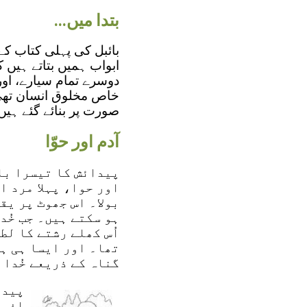
بتدا میں...
بائبل کی پہلی کتاب کے 
ابواب ہمیں بتاتے ہیں ک
دوسرے تمام سیارے، اور
خاص مخلوق انسان تھی:
صورت پر بنائے گئے ہیں۔ (دیکھیں پ
آدم اور حوّا
پیدائش کا تیسرا با
اور حوا، پہلا مرد ا
بولا۔ اس جھوٹ پر یق
ہو سکتے ہیں۔ جب خُد
اُس کھلے رشتے کا لط
تھا۔ اور ایسا ہی ہر
گناہ کے ذریعے خُدا 
پیدا
افسو