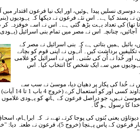
سری نسلیں پیدا ہوئیں، اور ایک نیا فرعون اقتدار میں آیا 
ے پسند کیا ہے۔ اس نئے فرعون نے دیکھا کہ یہودیوں (بنی 
ا تھا) کی تعداد بہت بڑھ گئی ہے۔ اس نے اسے خوفزدہ کر د
ائیں، چنانچہ اس نے مصر میں تمام بنی اسرائیل (یہودی) کو
ب 23 آیت میں، بائبل ہمیں بتاتی ہے کہ بنی اسرائیل نے مصر کے
تکلیفیں برداشت کیں۔ اُنہوں نے اپنی قوم کو بچانے
ی، اور خُدا نے اُن کی سُنی۔ اس نے اسرائیل کو غلامی
 یہودیوں میں سے ایک شخص کا انتخاب کیا۔ اس
ے خُدا کی پکار پر دھیان دیا، موسیٰ نے سب سے
پہلے کوشش کی کہ خُداوند 
، موسیٰ نہیں، جو دراصل فرعون کے ہاتھ کو یہودی غلاموں کو
دا کا رسول ہو گا۔
وتاؤں یعنی بُتوں کی پوجا کرتے تھے، نہ کہ ابراہام، اسحا
کو۔ جب موسیٰ پہلی بار فرعون کے پاس پہنچا (خروج 5)،