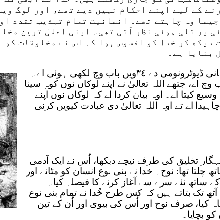
نے کے لیے اپنے احکام نہیں دیے تھے، اور لوگ ویس
جیسا وہ چاہتے تھے۔ انسانیت تمام تہذیب تشدد اور
ی پر تلی ہوئی نظر آتی تھی۔ اپنی اعلیٰ ترین مخل
 دیکھ کر خدا کو افسوس ہوا کہ اس نے مخلوقات کو ا
 بنایا ہے۔
موسیٰ دی موت دی کہانی ڈیوٹرونومی دے ٣٤ویں باب وچ لکھی ہوئی اے۔
وچ اے، جتھے اللہ تعالیٰ نے اپنے لوکاں نوں کوہِ سینا
وسیع کیتا اے۔ اوہ بیان کردا اے کہ لوکاں نوں اپنے
اہیدا اے تے اوہ اللہ تعالیٰ دی عبادت کیویں کرنی
نہگار تخلیق کی طرف نیچے دیکھا، اُس نے ایک آدمی
اتھ چلتا تھا: نوح۔ خدا نے بنی نوع انسان کو مٹانے اور
کے ساتھ نئے سرے سے آغاز کرنے کا فیصلہ کیا۔
ٹھ تک بتاتے ہیں کہ کس طرح خُدا نے تمام بنی نوع
 کیا، صرف نوح اور اُس کی بیوی اور اُن کے تین
 کو بچایا۔