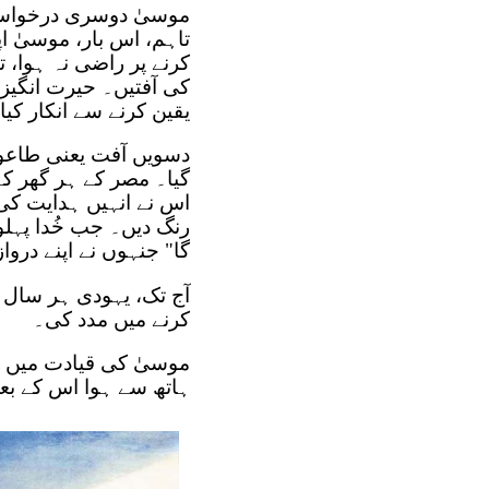
موسیٰ دوسری درخواست 
تاہم، اس بار، موسیٰ اپ
کرنے پر راضی نہ ہوا، ت
کی آفتیں۔ حیرت انگیز 
یقین کرنے سے انکار کیا اور یہود
گیا۔ مصر کے ہر گھر کے 
اس نے انہیں ہدایت کی 
رنگ دیں۔ جب خُدا پہلوٹھ
گا" جنہوں نے اپنے دروا
آج تک، یہودی ہر سال ف
کرنے میں مدد کی۔
موسیٰ کی قیادت میں ی
ہاتھ سے ہوا اس کے بع