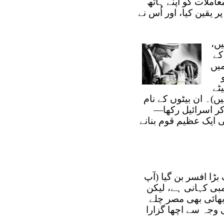
املات کو اپنے ہاتھ
رام نے خُداوند پر یقین کیا، اور اُس نے
ں،
کے
میں
 بارہ بیٹے
26 آیات میں دیکھ سکتے ہیں)۔ ان بیٹوں کے نام
کر اسرائیل رکھا—
گوں کی ایک عظیم قوم بنانے
بڑا افسر بن گیا (آپ
ں۔ یہ ایک لمبی کہانی ہے، لیکن
بھائی بھی مصر چلے
وجہ سے اچھا گزارا