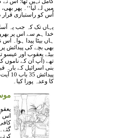
کامل نہیں تھا: اس نے ک
اُس کو راستبازی قرار دی
یہاں تک کہ جب یہ آسا
خدا ہم سے اس پر بھروس
ہاں بیٹا پیدا ہوا۔ اس ن
بھی بچے کی پیدائش پر
بنی اسرائیل کے بارہ ق
پیدائش
کا وعدہ پورا کیا۔
موس
یعقوب
کافی 
گئے۔
کرتے