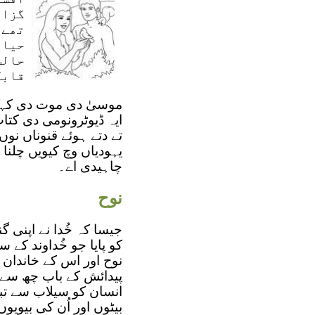
گزار
تھے 
حیائ
حالت
قابل
ایہ ڈیوٹرونومی دی کتاب 
تے دتے ہوئے قنوناں نوں 
یہودیاں وچ کیویں چلنا چ
چاہیدی اے۔
نوح
جیسا کہ خُدا نے اپنی گ
کو پایا جو خُداوند کے س
نوح اور اس کے خاندان 
پیدائش کے باب چھ سے آ
انسان کو سیلاب سے تباہ
بیٹوں اور اُن کی بیویوں