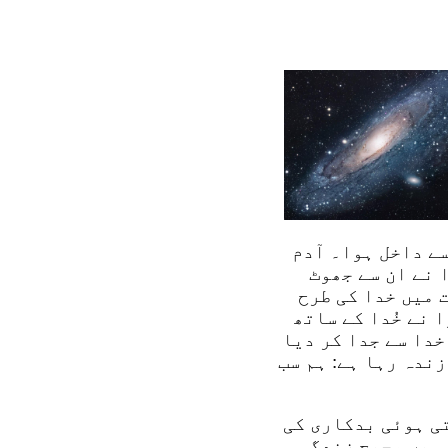
سے داخل ہوا۔ آدم
 نے ان سے جھوٹ
 میں خدا کی طرح
 نے خُدا کے ساتھ
خدا سے جدا کر دیا
ندہ رہا ہے: ہم سب
ی ہوئی بدکاری کی
ہمیں صحیح زندگی