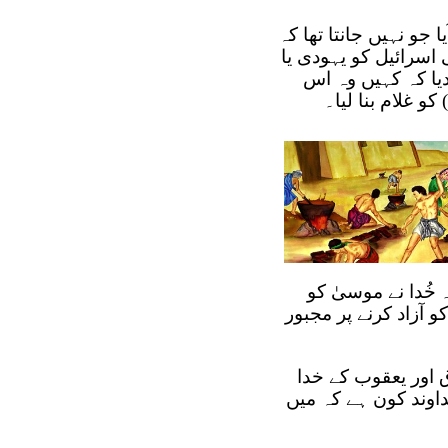
جو نہیں جانتا تھا کہ
اسرائیل کو یہودی یا
یا کہ کہیں وہ اس
 غلام بنا لیا۔
کسی اور کو استعمال کرے (خروج 4 باب 1 تا 14 آیات)۔ خُدا نے موسیٰ کو
 آزاد کرنے پر مجبور
ق اور یعقوب کے خدا
 فرعون نے طعنہ دیا: "خداوند کون ہے کہ میں