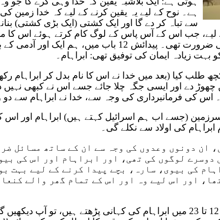
ہوتی ہے: ایک بلاشبہ یقین کہ خُدا وہی کرے گا جو وہ 
ہے۔ نوح کے لیے یہ یقین کرنے کے لیے کہ خدا زمین کی
سے تباہ کر دے گا اور ایک کشتی (ایک بڑی کشتی) بنانے
 لیے، جب اس کے آس پاس کے لوگ کام کرتے ہوئے اس کا مذا
لیے بہت زیادہ ایمان کی ضرورت تھی۔ پیدائش 12 باب میں، ہم
 بہت زیادہ ایمان کی توفیق تھی: ابراہام۔
ھ طلب کیا (بعد میں خدا نے اس کا نام بدل کر ابراہام رکھ د
 چھوڑ دے اور ایسی جگہ چلا جائے جسے اس نے کبھی نہیں دی
۔ اس کی فرمانبرداری کی وجہ سے، خدا نے ابراہام سے دو و
رزمین (جسے اب ہم اسرائیل کہتے ہیں) ابراہام اور اس کی 
ابراہام کی اولاد سے نکلے گی۔
، ان دونوں وعدوں کی وجہ سے ان کے ساتھ مسائل ضر
دوسرے لوگوں کی تھی، اور ابراہام اور اس کی بیوی
ہام کی بیوی، سارہ، بچے پیدا کرنے کے لیے بہت بو
ھا، اور اس لیے وہ اور اس کے تمام گھر والے کنعان
اگر آپ پیدائش کے باب 12 تا 23 میں ابراہام کی کہانی پڑھتے ہیں، تو آپ د