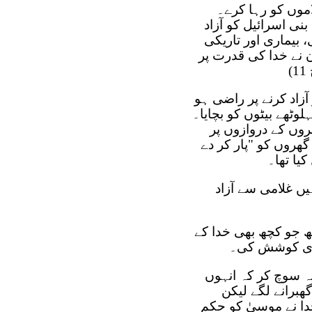
وں کو رہا کرے۔
نی اسرائیل کو آزاد
، بیماری اور تاریکی
ن نے خدا کی قدرت پر
لاموں کو آزاد کرنے پر راضی ہو
لوٹھے بیٹوں کو بچایا۔
روں کے دروازوں پر
 گھروں کو "پار کر دے
یا تھا۔
یں غلامی سے آزاد
 جو کچھ بھی خدا کے
آخری کوشش کی۔
یہ سوچ کر کہ انہوں
ج 14)۔ بنی اسرائیل گھبرانے لگے لیکن
ُدا نے موسیٰ کو حکم