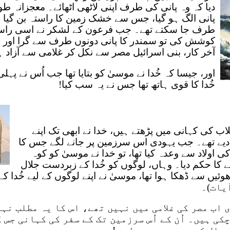
دیا کہ وہ پانی کی طرف اپنی لاٹھی اٹھائے۔ معجزانہ طور
پانی الگ ہو گیا، جس سے خشک زمین کا راستہ بن گی
طرف جا سکتے تھے۔ جب فرعون کے لشکر نے اسی راس
کوشش کی تو سمندر کا پانی دونوں طرف سے گرا اور 
آخر کار، بنی اسرائیل مصر سے نکل کر غلامی سے آزاد ہ
اور، جیسا کہ خُدا نے موسیٰ کو بتایا تھا جب اُس نے پہلی با
خُدا کا قوی ہاتھ تھا جس نے یہ سب کیا!
 کی کہانی میں پڑھتے ہیں، خدا نے ابھی تک اپنے
 دیے تھے۔ جب یہودی اس سرزمین پر جانے لگے جس کا
کی اولاد سے وعدہ کیا تھا، تو خدا نے موسیٰ کو کوہ
 کا حکم دیا۔ وہاں، لوگوں کو خُدا کے زبردست جلال
ھوئیں سے ڈھکا ہوا تھا، موسیٰ نے اپنے لوگوں کے لیے خُدا 
 اب مصر کی غلامی میں نہیں تھے، اس کا یہ مطلب نہی
کی ہیں۔ اُن کے اُس سرزمین تک کے سفر کی کہانی جس ک