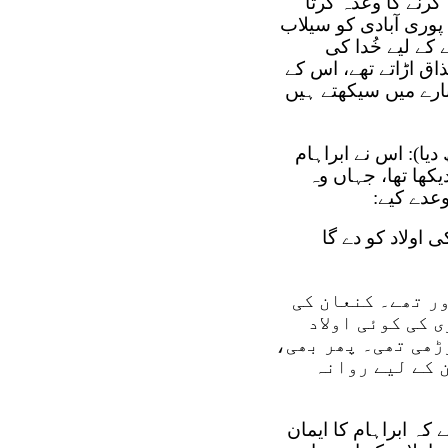
کرنے کا وعدہ کرتا
 پوری آبادی کو سیلاب
 کے لیے خُدا کی
ق اڑاتے تھے، اس کے
 ایک اور آدمی کے بارے میں سیکھتے ہیں
یا): اس نے ابراہام
کھا تھا، جہاں وہ
عدے کیے:
اولاد کو دے گا
ور تھے۔ کنعان کی
 کی کوئی اولاد
ڑھی تھی۔ پھر بھی،
 کے لیے روانہ
یکھیں گے کہ ابراہام کا ایمان