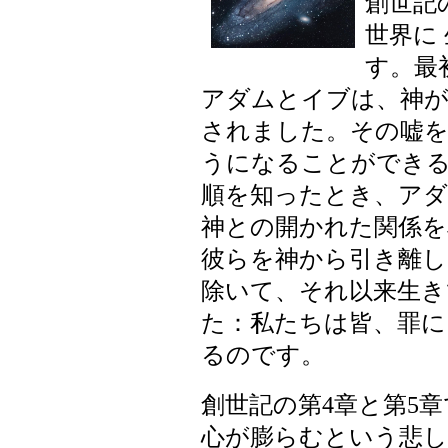
創世記
世界に
す。最
アダムとイブは、神
されました。その嘘を
うになることができ
順を知ったとき、ア
神との開かれた関係を
彼らを神から引き離し
除いて、それ以来生き
た：私たちは皆、罪に
るのです。
創世記の第4章と第5
心が膨らむという悲し