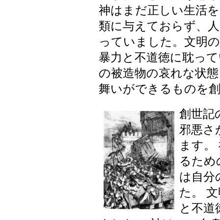
神はまだ正しい生活を
類に与えておらず、人
っていました。文明
暴力と不道徳に耽って
の被造物の哀れな状態
舞いができるものを
創世記の
邪悪さ
ます。
るため
は自分
た。 
と不道