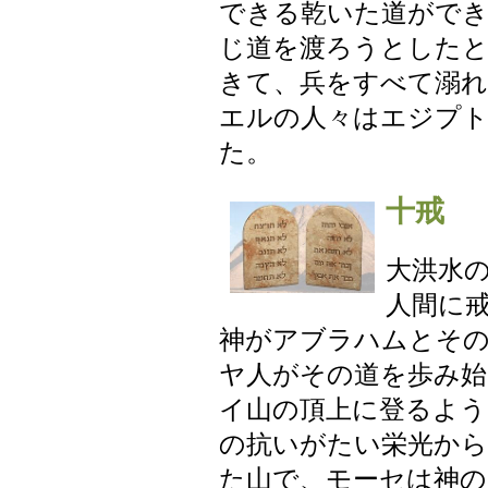
できる乾いた道がで
じ道を渡ろうとしたと
きて、兵をすべて溺
エルの人々はエジプト
た。
十戒
大洪水
人間に
神がアブラハムとその
ヤ人がその道を歩み始
イ山の頂上に登るよう
の抗いがたい栄光から
た山で、モーセは神の