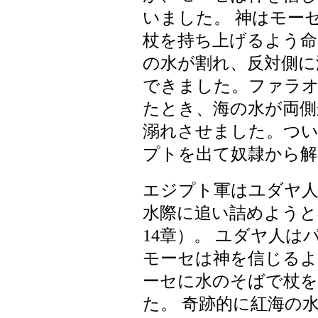
いました。 神はモー
杖を持ち上げるよう命
の水が割れ、反対側に
できました。ファラ
たとき、海の水が両側
溺れさせました。つ
プトを出て奴隷から解
エジプト軍はユダヤ人
水際に追い詰めようと
14章）。 ユダヤ人
モーセは神を信じるよ
ーセに水のそばで杖
た。 奇跡的に紅海の