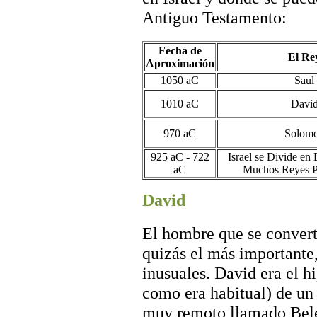
Antiguo Testamento:
Fecha de
El Re
Aproximación
1050 aC
Saul
1010 aC
Davi
970 aC
Solom
925 aC - 722
Israel se Divide en
aC
Muchos Reyes 
David
El hombre que se converti
quizás el más importante
inusuales. David era el h
como era habitual) de un
muy remoto llamado Belén