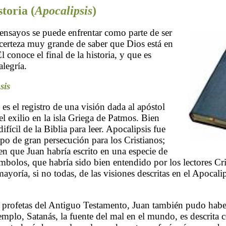
storia (
Apocalipsis
)
ensayos se puede enfrentar como parte de ser
 certeza muy grande de saber que Dios está en
Él conoce el final de la historia, y que es
legría.
sis
 es el registro de una visión dada al apóstol
l exilio en la isla Griega de Patmos. Bien
ifícil de la Biblia para leer. Apocalipsis fue
mpo de gran persecución para los Cristianos;
n que Juan habría escrito en una especie de
ímbolos, que habría sido bien entendido por los lectores Cri
yoría, si no todas, de las visiones descritas en el Apocali
 profetas del Antiguo Testamento, Juan también pudo haber
jemplo, Satanás, la fuente del mal en el mundo, es descrit