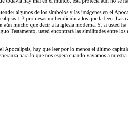
ue todavía hay mal en el mundo, esta profecía aún no se h
ntender algunos de los símbolos y las imágenes en el Apocal
lipsis 1:3 promesas un bendición a los que la leen. Las cart
en aún mucho que decir a la iglesia moderna. Y, si usted ha
iguo Testamento, usted encontrará las similitudes entre los 
el Apocalipsis, hay que leer por lo menos el último capítul
speranza para lo que nos espera cuando vayamos a nuestra c