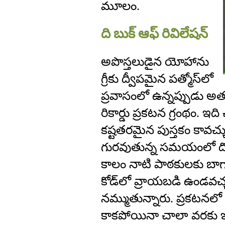
మూలం.
ది బుక్ ఆఫ్ రివిలేషన్
అపొస్తలుడైన యోహాను
గ్రీకు ద్వీపమైన పత్మోస్‌లో
ప్రవాసంలో ఉన్నప్పుడు అ
రికార్డు ప్రకటన గ్రంథం. ఇ
కష్టతరమైన పుస్తకం కావచ్
గురవుతున్న సమయంలో ద్య
కాలం నాటి పాఠకులకు బా
కోడ్‌లో వ్రాయబడి ఉండవచ
నమ్ముతున్నారు. ప్రకటనలో 
కాకపోయినా చాలా వరకు ఇప