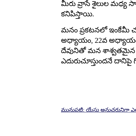
మీరు వ్రాసే శైలుల మధ్య 
కనిపిస్తాయి.
మనం ప్రకటనలో ఇంకేమీ చ
అధ్యాయం, 22వ అధ్యాయ
దేవునితో మన శాశ్వతమైన ఇ
ఎదురుచూస్తుందనే దానిపై గ
మునుపటి: యేసు అనుచరునిగా ఎల