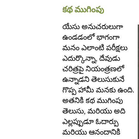
కథ ముగింపు
యేసు అనుచరులుగా
ఉండడంలో భాగంగా
మనం ఎలాంటి పరీక్షలు
ఎదుర్కొన్నా, దేవుడు
చరిత్రపై నియంత్రణలో
ఉన్నాడని తెలుసుకునే
గొప్ప హామీ మనకు ఉంది.
అతనికి కథ ముగింపు
తెలుసు, మరియు అది
ఎల్లప్పుడూ ఓదార్పు
మరియు ఆనందానికి