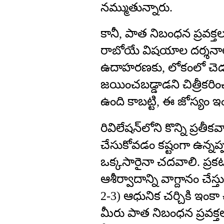
నమ్ముతున్నారు.
కానీ, పాత నిబంధన ప్రవక్
రాబోయే విషయాల దర్శనా
ఉదాహరణకు, లోకంలో చెడ
జయించబడ్డాడని చిత్రీకరి
ఉంది కాబట్టి, ఈ జోస్యం ఇ
రివిలేషన్‌లోని కొన్ని ప్రత
చేసుకోవడం కష్టంగా ఉన్నప్ప
ఒక్కసారైనా చదవాలి. ప్రకట
ఆశీర్వాదాన్ని వాగ్దానం చేస
2-3) ఆధునిక చర్చికి ఇంక
మీరు పాత నిబంధన ప్రవక్త