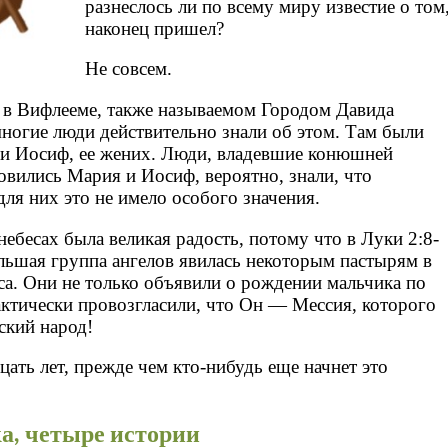
разнеслось ли по всему миру известие о том
наконец пришел?
Не совсем.
 в Вифлееме, также называемом Городом Давида
многие люди действительно знали об этом. Там были
 и Иосиф, ее жених. Люди, владевшие конюшней
овились Мария и Иосиф, вероятно, знали, что
ля них это не имело особого значения.
небесах была великая радость, потому что в Луки 2:8-
ольшая группа ангелов явилась некоторым пастырям в
а. Они не только объявили о рождении мальчика по
актически провозгласили, что Он — Мессия, которого
ский народ!
ать лет, прежде чем кто-нибудь еще начнет это
а, четыре истории