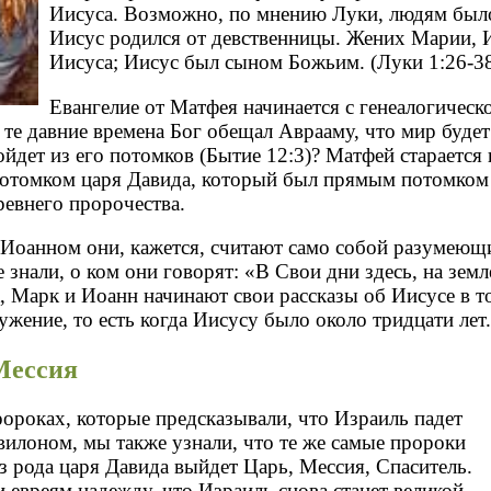
Иисуса. Возможно, по мнению Луки, людям было
Иисус родился от девственницы. Жених Марии, 
Иисуса; Иисус был сыном Божьим. (Луки 1:26-3
Евангелие от Матфея начинается с генеалогическ
 те давние времена Бог обещал Аврааму, что мир будет
йдет из его потомков (Бытие 12:3)? Матфей старается 
отомком царя Давида, который был прямым потомком
ревнего пророчества.
 Иоанном они, кажется, считают само собой разумеющи
е знали, о ком они говорят: «В Свои дни здесь, на земл
, Марк и Иоанн начинают свои рассказы об Иисусе в т
ужение, то есть когда Иисусу было около тридцати лет.
Мессия
ророках, которые предсказывали, что Израиль падет
вилоном, мы также узнали, что те же самые пророки
з рода царя Давида выйдет Царь, Мессия, Спаситель.
 евреям надежду, что Израиль снова станет великой