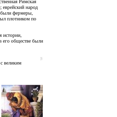
ственная Римская
; еврейский народ
и были фермеры,
был плотником по
я истории,
в его обществе были
 с великим