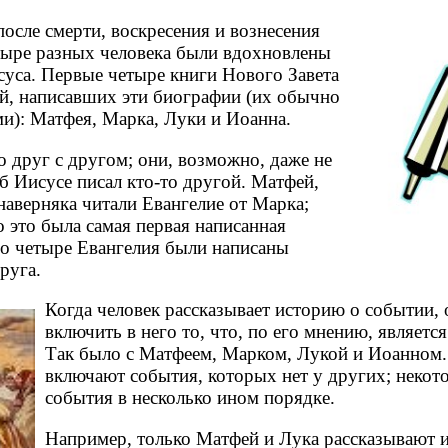
осле смерти, воскресения и вознесения
етыре разных человека были вдохновлены
суса. Первые четыре книги Нового Завета
ей, написавших эти биографии (их обычно
и): Матфея, Марка, Луки и Иоанна.
о друг с другом; они, возможно, даже не
б Иисусе писал кто-то другой. Матфей,
наверняка читали Евангелие от Марка;
 это была самая первая написанная
о четыре Евангелия были написаны
руга.
Когда человек рассказывает историю о событии,
включить в него то, что, по его мнению, являетс
Так было с Матфеем, Марком, Лукой и Иоанном
включают события, которых нет у других; некот
события в несколько ином порядке.
Например, только Матфей и Лука рассказывают