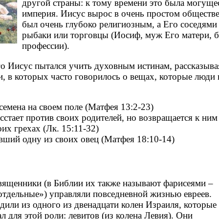
другой страны: к тому времени это была могуще
империя. Иисус вырос в очень простом обществе
был очень глубоко религиозным, а Его соседям
рыбаки или торговцы (Иосиф, муж Его матери, 
профессии).
го Иисус пытался учить духовным истинам, рассказыва
, в которых часто говорилось о вещах, которые люди 
 семена на своем поле (Матфея 13:2-23)
сстает против своих родителей, но возвращается к ним
их грехах (Лк. 15:11-32)
вший одну из своих овец (Матфея 18:10-14)
вященники (в Библии их также называют фарисеями –
отдельные») управляли повседневной жизнью евреев.
или из одного из двенадцати колен Израиля, которые
л для этой роли: левитов (из колена Левия). Они