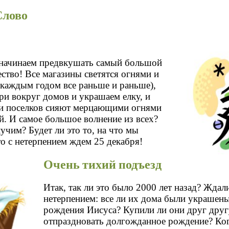
Слово
начинаем предвкушать самый большой
ство! Все магазины светятся огнями и
 каждым годом все раньше и раньше),
и вокруг домов и украшаем елку, и
 и поселков сияют мерцающими огнями
й. И самое большое волнение из всех?
учим? Будет ли это то, на что мы
о с нетерпением ждем 25 декабря!
Очень тихий подъезд
Итак, так ли это было 2000 лет назад? Ждал
нетерпением: все ли их дома были украшен
рождения Иисуса? Купили ли они друг друг
отпраздновать долгожданное рождение? Ког