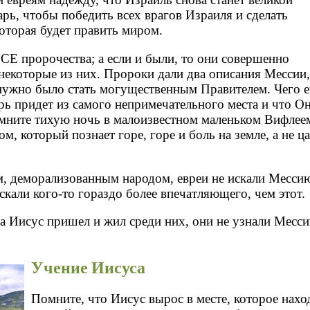
арь, чтобы победить всех врагов Израиля и сделать
оторая будет править миром.
СЕ пророчества; а если и были, то они совершенно
некоторые из них. Пророки дали два описания Мессии
 нужно было стать могущественным Правителем. Чего ев
арь придет из самого непримечательного места и что Он
ните тихую ночь в малоизвестном маленьком Вифлеем
ом, который познает горе, горе и боль на земле, а не ц
 деморализованным народом, евреи не искали Мессию
скали кого-то гораздо более впечатляющего, чем этот.
да Иисус пришел и жил среди них, они не узнали Месси
Учение Иисуса
Помните, что Иисус вырос в месте, которое нахо