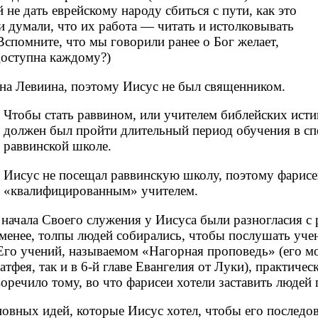
й не дать еврейскому народу сбиться с пути, как это
 думали, что их работа — читать и истолковывать
Вспомните, что мы говорили ранее о Бог желает,
оступна каждому?)
ена Левиина, поэтому Иисус не был священником.
Чтобы стать раввином, или учителем библейских исти
должен был пройти длительный период обучения в с
раввинской школе.
Иисус не посещал раввинскую школу, поэтому фарисеи
«квалифицированным» учителем.
о начала Своего служения у Иисуса были разногласия с
 менее, толпы людей собирались, чтобы послушать уче
Его учений, называемом «Нагорная проповедь» (его мо
атфея, так и в 6-й главе Евангелия от Луки), практиче
речило тому, во что фарисеи хотели заставить людей 
новных идей, которые Иисус хотел, чтобы его последов