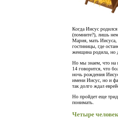
Когда Иисус родился
(помните?), лишь не
Мария, мать Иисуса,
гостиницы, где остан
женщина родила, но д
Но мы знаем, что на 
14 говорится, что б
ночь рождения Иисус
имени Иисус, но и ф
так долго ждал еврей
Но пройдет еще тридц
понимать.
Четыре человек