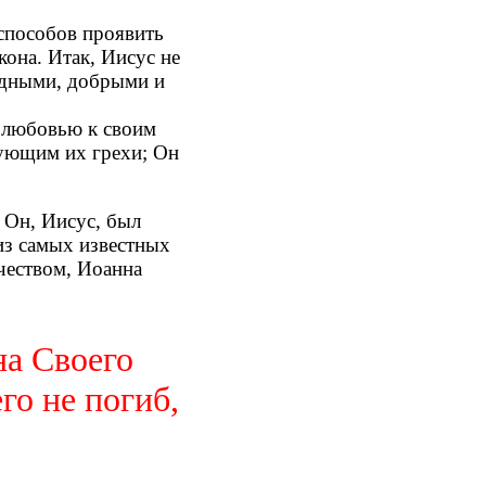
способов проявить
кона. Итак, Иисус не
рдными, добрыми и
: любовью к своим
рующим их грехи; Он
о Он, Иисус, был
из самых известных
чеством, Иоанна
на Своего
го не погиб,