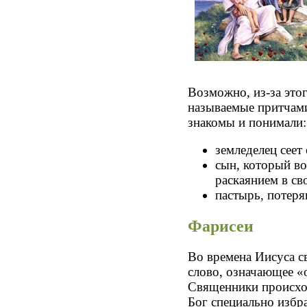
Возможно, из-за это
называемые притчами
знакомы и понимали:
земледелец сеет
сын, который во
раскаянием в сво
пастырь, потеря
Фарисеи
Во времена Иисуса с
слово, означающее «
Священники происход
Бог специально избра