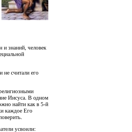
н и знаний, человек
пециальной
 не считали его
 религиозными
ние Иисуса. В одном
жно найти как в 5-й
ски каждое Его
поверить.
атели усвоили: