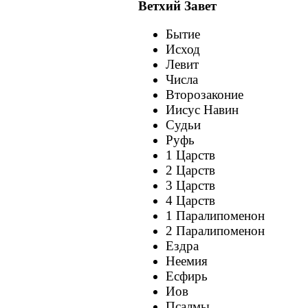
Ветхий Завет
Бытие
Исход
Левит
Числа
Второзаконие
Иисус Навин
Судьи
Руфь
1 Царств
2 Царств
3 Царств
4 Царств
1 Паралипоменон
2 Паралипоменон
Ездра
Неемия
Есфирь
Иов
Псалмы