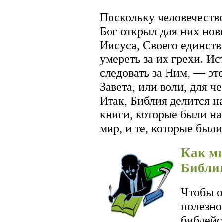
Поскольку человечество
Бог открыл для них но
Иисуса, Своего единств
умереть за их грехи. И
следовать за Ним, — эт
Завета, или воли, для ч
Итак, Библия делится н
книги, которые были н
мир, и те, которые был
Как м
Библи
Чтобы о
полезно
библейс