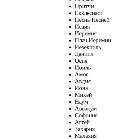
Притчи
Екклесиаст
Песнь Песней
Исаия
Иеремия
Плач Иеремии
Иезекииль
Даниил
Осия
Иоиль
Амос
Авдия
Иона
Михей
Наум
Аввакум
Софония
Аггей
Захария
Малахия