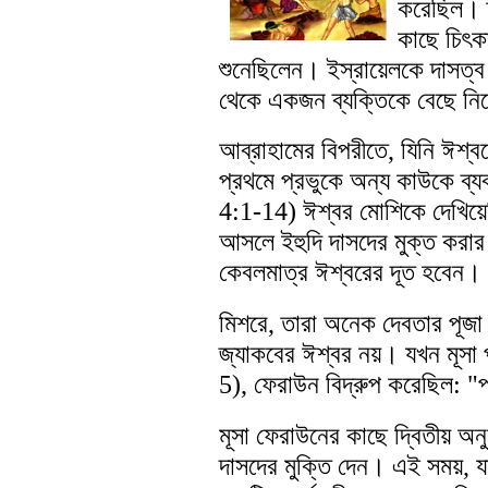
করেছিল। ত
কাছে চিৎক
শুনেছিলেন। ইস্রায়েলকে দাসত্ব
থেকে একজন ব্যক্তিকে বেছে নিয
আব্রাহামের বিপরীতে, যিনি ঈশ্
প্রথমে প্রভুকে অন্য কাউকে ব্য
4:1-14) ঈশ্বর মোশিকে দেখিয়েছ
আসলে ইহুদি দাসদের মুক্ত করা
কেবলমাত্র ঈশ্বরের দূত হবেন।
মিশরে, তারা অনেক দেবতার পূজা 
জ্যাকবের ঈশ্বর নয়। যখন মূসা 
5), ফেরাউন বিদ্রুপ করেছিল: "
মূসা ফেরাউনের কাছে দ্বিতীয় অ
দাসদের মুক্তি দেন। এই সময়, 