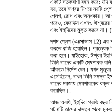
একটি সতর্কবাণী বহন করে: যদি ফা
হয়, তবে ঈশ্বর মিশরে নয়টি প্
প্লেগ, রোগ এবং অন্ধকার। আশ্চ
পরেও, ফেরাউন এখনও ঈশ্বরের শ
এবং ইহুদিদের মুক্ত করবে না। (
দশম প্লেগ (এক্সোডাস 12) এর 
করতে রাজি হয়েছিল। প্রত্যেক ম
করা হবে। যাইহোক, ঈশ্বর ইহুদি
তিনি তাদের একটি মেষশাবক বলি 
আঁকতে নির্দেশ দেন। যখন মৃত্যু
এসেছিলেন, তখন তিনি সমস্ত ইস্রা
তাদের দরজায় মেষশাবকের রক্ত আ
করেছিল।.
আজ অবধি, ইহুদিরা প্রতি বছর ন
ঘটনাটি তাদের দাসত্ব থেকে মুক