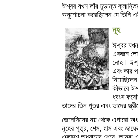
ঈশ্বর যখন তাঁর চূড়ান্ত ক্লান
অনুশোচনা করেছিলেন যে তিনি 
নূহ
ঈশ্বর যখন 
একজন লোকক
নোহ। ঈশ্ব
এবং তার পর
নিয়েছিলে
কীভাবে ঈশ
ধ্বংস করেছ
তাদের তিন পুত্র এবং তাদের স্ত্রী
জেনেসিসের নয় থেকে এগারো অধ্যা
নূহের পুত্র, শেম, হাম এবং জাফেথ
একাদশ অধ্যায়ের শেষে, আমরা এক