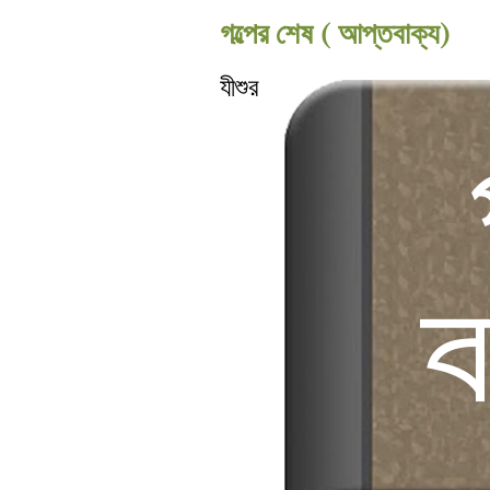
গল্পের শেষ ( আপ্তবাক্য)
যীশুর