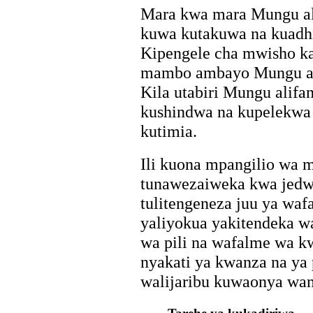
Mara kwa mara Mungu a
kuwa kutakuwa na kuadhi
Kipengele cha mwisho ka
mambo ambayo Mungu al
Kila utabiri Mungu alif
kushindwa na kupelekwa 
kutimia.
Ili kuona mpangilio wa 
tunawezaiweka kwa jedwal
tulitengeneza juu ya waf
yaliyokua yakitendeka 
wa pili na wafalme wa k
nyakati ya kwanza na ya p
walijaribu kuwaonya wan