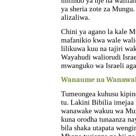
mitindo ya nje na walifan
ya sheria zote za Mungu.
alizaliwa.
Chini ya agano la kale M
mafanikio kwa wale waliot
lilikuwa kuu na tajiri w
Wayahudi waliorudi Isra
mwanguko wa Israeli agan
Wanaume na Wanawake
Tumeongea kuhusu kipind
tu. Lakini Bibilia imeja
wanawake wakuu wa Mung
kuna orodha tunaanza na
bila shaka utapata wengi