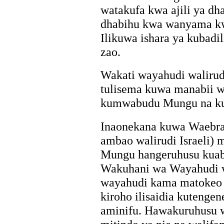
watakufa kwa ajili ya d
dhabihu kwa wanyama kw
Ilikuwa ishara ya kubadi
zao.
Wakati wayahudi walirud
tulisema kuwa manabii 
kumwabudu Mungu na kuti
Inaonekana kuwa Waebra
ambao walirudi Israeli)
Mungu hangeruhusu kuab
Wakuhani wa Wayahudi w
wayahudi kama matokeo y
kiroho ilisaidia kutengene
aminifu. Hawakuruhusu 