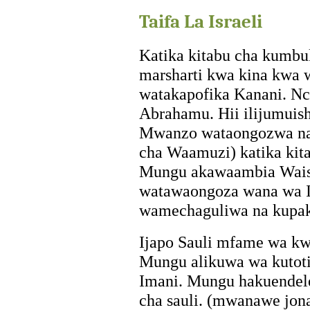
Taifa La Israeli
Katika kitabu cha kumb
marsharti kwa kina kwa 
watakapofika Kanani. N
Abrahamu. Hii ilijumuish
Mwanzo wataongozwa na
cha Waamuzi) katika kit
Mungu akawaambia Wais
watawaongoza wana wa Is
wamechaguliwa na kupa
Ijapo Sauli mfame wa kwa
Mungu alikuwa wa kutoti
Imani. Mungu hakuendelea
cha sauli. (mwanawe jona