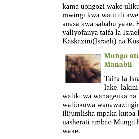
kama uongozi wake uliku
mwingi kwa watu ili awez
anasa kwa sababu yake.
yaliyofanya taifa la Israe
Kaskazini(Israeli) na Kus
Mungu at
Manabii
Taifa la Is
lake. laki
walikuwa wanageuka na 
waliokuwa wanawazingira
ilijumlisha mpaka kutoa
uasherati ambao Mungu 
wake.