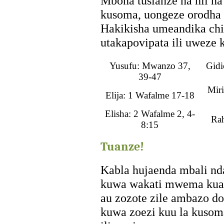
Mbona tusianze na hii na
kusoma, uongeze orodha 
Hakikisha umeandika chi
utakapovipata ili uweze 
Yusufu: Mwanzo 37,
Gidi
39-47
Mir
Elija: 1 Wafalme 17-18
Elisha: 2 Wafalme 2, 4-
Ra
8:15
Tuanze!
Kabla hujaenda mbali nd
kuwa wakati mwema kuang
au zozote zile ambazo 
kuwa zoezi kuu la kusom