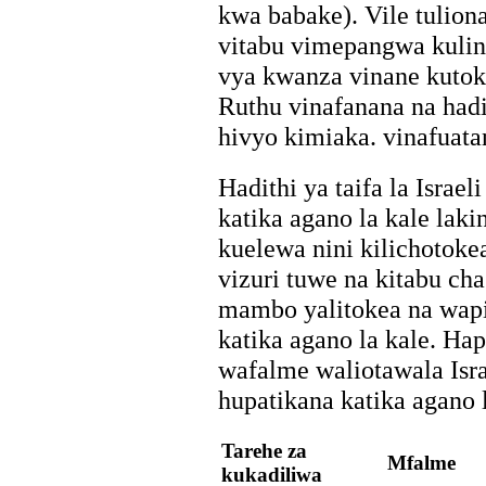
kwa babake). Vile tulion
vitabu vimepangwa kulin
vya kwanza vinane kuto
Ruthu vinafanana na had
hivyo kimiaka. vinafuata
Hadithi ya taifa la Israe
katika agano la kale lakin
kuelewa nini kilichotoke
vizuri tuwe na kitabu ch
mambo yalitokea na wapi
katika agano la kale. Ha
wafalme waliotawala Israe
hupatikana katika agano l
Tarehe za
Mfalme
kukadiliwa