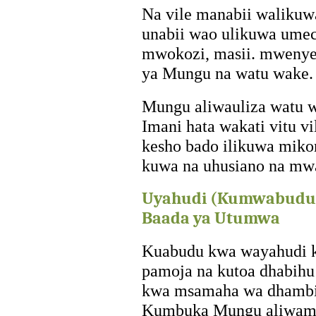
Na vile manabii walikuw
unabii wao ulikuwa umec
mwokozi, masii. mwenye 
ya Mungu na watu wake.
Mungu aliwauliza watu 
Imani hata wakati vitu v
kesho bado ilikuwa miko
kuwa na uhusiano na mw
Uyahudi (Kumwabudu
Baada ya Utumwa
Kuabudu kwa wayahudi 
pamoja na kutoa dhabih
kwa msamaha wa dhambi
Kumbuka Mungu aliwamb