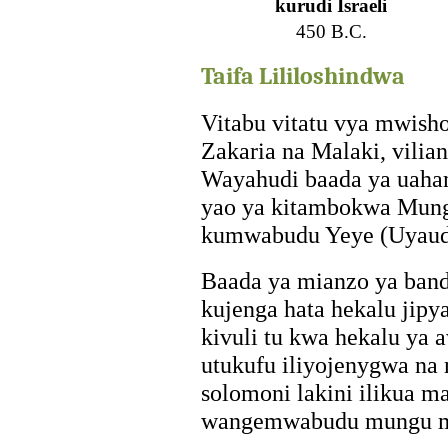
kurudi Israeli
450 B.C.
Taifa Lililoshindwa
Vitabu vitatu vya mwisho
Zakaria na Malaki, vilia
Wayahudi baada ya uaha
yao ya kitambokwa Mung
kumwabudu Yeye (Uyaud
Baada ya mianzo ya band
kujenga hata hekalu jipya
kivuli tu kwa hekalu ya a
utukufu iliyojenygwa na
solomoni lakini ilikua m
wangemwabudu mungu mm