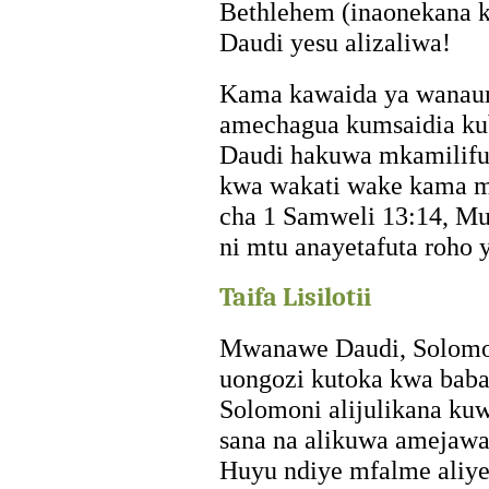
Bethlehem (inaonekana ka
Daudi yesu alizaliwa!
Kama kawaida ya wanau
amechagua kumsaidia ku
Daudi hakuwa mkamilifu
kwa wakati wake kama mf
cha 1 Samweli 13:14, M
ni mtu anayetafuta roho
Taifa Lisilotii
Mwanawe Daudi, Solomo
uongozi kutoka kwa bab
Solomoni alijulikana k
sana na alikuwa amejawa
Huyu ndiye mfalme aliye