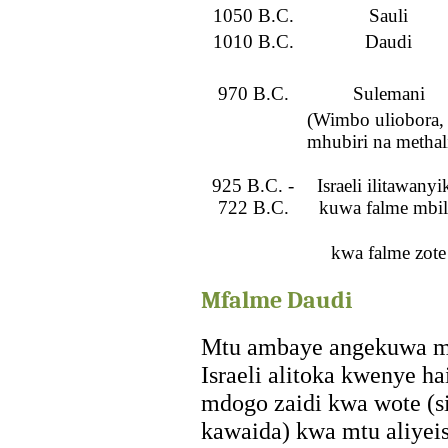
1050 B.C.
Sauli
1010 B.C.
Daudi
970 B.C.
Sulemani
(Wimbo uliobora,
mhubiri na methal
925 B.C. -
Israeli ilitawanyi
722 B.C.
kuwa falme mbil
kwa falme zote
Mfalme Daudi
Mtu ambaye angekuwa m
Israeli alitoka kwenye h
mdogo zaidi kwa wote (s
kawaida) kwa mtu aliyei