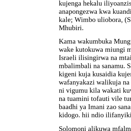
kujenga hekalu iliyoanz
anapongezwa kwa kuandik
kale; Wimbo uliobora, (S
Mhubiri.
Kama wakumbuka Mungu 
wake kutokuwa miungi mi
Israeli ilisingirwa na 
mbalimbali na sanamu. S
kigeni kuja kusaidia kuj
wafanyakazi walikuja na
ni vigumu kila wakati ku
na tuamini tofauti vile t
baadhi ya Imani zao san
kidogo. hii ndio ilifanyiki
Solomoni alikuwa mfalm